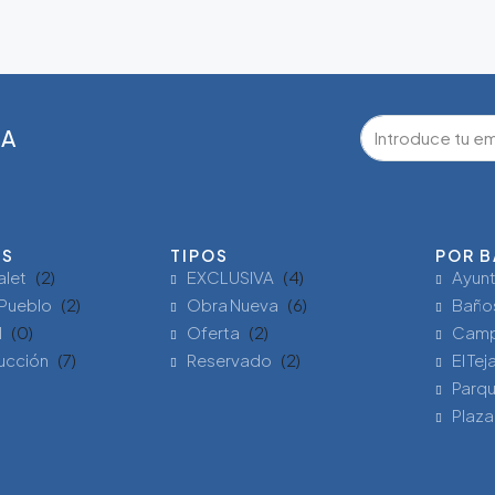
GA
ES
TIPOS
POR B
alet
(2)
EXCLUSIVA
(4)
Ayun
Pueblo
(2)
Obra Nueva
(6)
Baño
l
(0)
Oferta
(2)
Camp
ucción
(7)
Reservado
(2)
El Tej
Parqu
Plaza