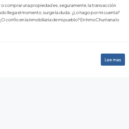
r o comprar una propiedad es, seguramente, la transacción
do llega el momento, surge la duda: ¿Lo hago por mi cuenta?
 ¿O confío en la inmobiliaria de mi pueblo? En InmoChurriana lo
Lee mas