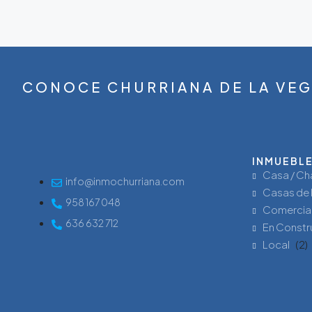
CONOCE CHURRIANA DE LA VE
INMUEBL
Casa / Ch
info@inmochurriana.com
Casas de 
958 167 048
Comercia
636 632 712
En Constr
Local
(2)