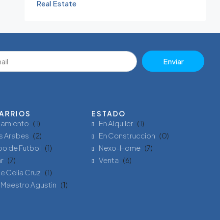
Real Estate
Enviar
ARRIOS
ESTADO
tamiento
(1)
En Alquiler
(1)
s Arabes
(2)
En Construccion
(0)
o de Futbol
(1)
Nexo-Home
(7)
ar
(7)
Venta
(6)
e Celia Cruz
(1)
 Maestro Agustin
(1)