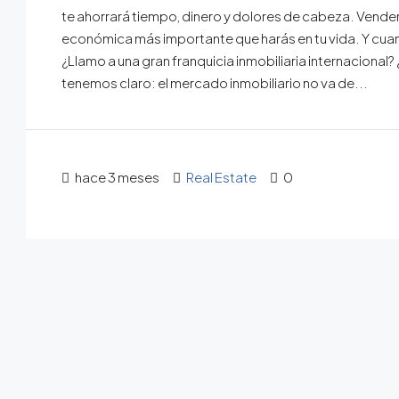
te ahorrará tiempo, dinero y dolores de cabeza. Vende
económica más importante que harás en tu vida. Y cuan
¿Llamo a una gran franquicia inmobiliaria internacional?
tenemos claro: el mercado inmobiliario no va de...
hace 3 meses
Real Estate
0