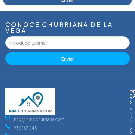
CONOCE CHURRIANA DE LA
VEGA
Enviar
I
T
P
E
B
info@inmochurriana.com
958 167 048