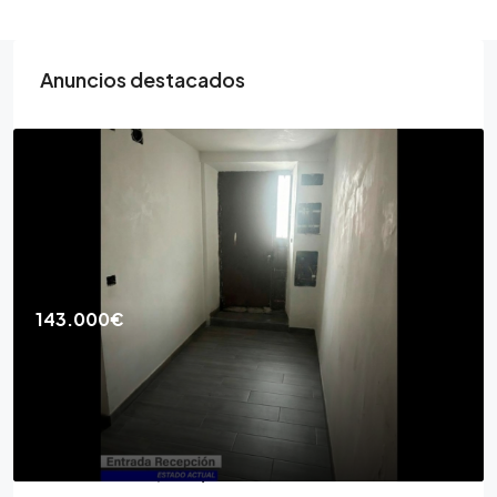
Anuncios destacados
143.000€
Casa de Pueblo 3d para Acabar
Calle Aurora, 18194
3
2
CASAS DE PUEBLO, CASA / CHALET