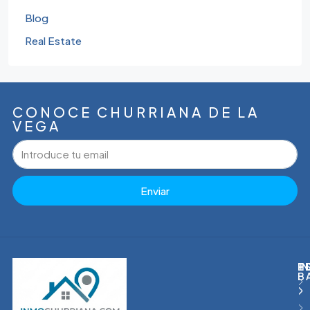
Blog
Real Estate
CONOCE CHURRIANA DE LA
VEGA
Enviar
I
T
P
E
B