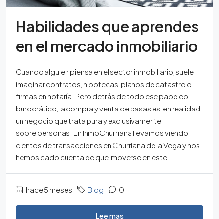
Habilidades que aprendes
en el mercado inmobiliario
Cuando alguien piensa en el sector inmobiliario, suele
imaginar contratos, hipotecas, planos de catastro o
firmas en notaría. Pero detrás de todo ese papeleo
burocrático, la compra y venta de casas es, en realidad,
un negocio que trata pura y exclusivamente
sobre personas. En InmoChurriana llevamos viendo
cientos de transacciones en Churriana de la Vega y nos
hemos dado cuenta de que, moverse en este...
hace 5 meses
Blog
0
Lee mas