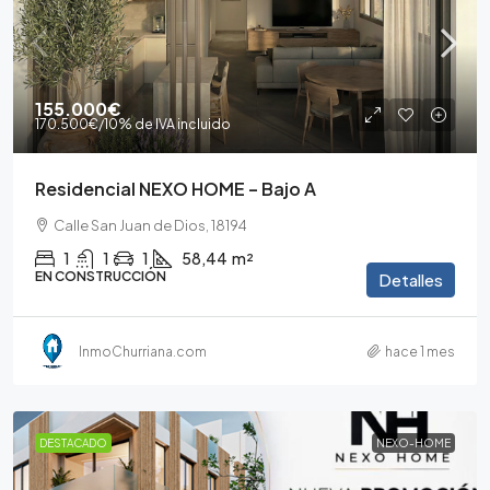
155.000€
170.500€
/10% de IVA incluido
Residencial NEXO HOME – Bajo A
Calle San Juan de Dios, 18194
1
1
1
58,44
m²
EN CONSTRUCCIÓN
Detalles
InmoChurriana.com
hace 1 mes
DESTACADO
NEXO-HOME