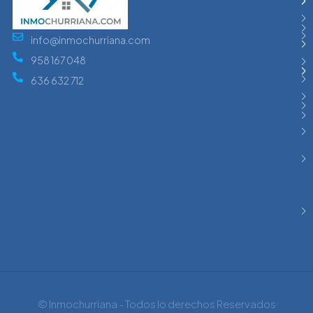
info@inmochurriana.com
958 167 048
636 632 712
© Inmochurriana - Todos lo derechos Reservados