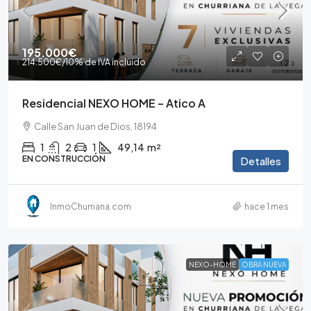
195.000€
214.500€
/10% de IVA incluido
Residencial NEXO HOME – Atico A
Calle San Juan de Dios, 18194
1
2
1
49,14
m²
EN CONSTRUCCIÓN
Detalles
InmoChurriana.com
hace 1 mes
NEXO-HOME
OBRA NUEVA