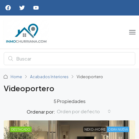
Home
Acabados Interiores
Videoportero
Videoportero
5 Propiedades
Orden por defecto
Ordenar por:
DESTACADO
NEXO-HOME
OBRA NUEVA