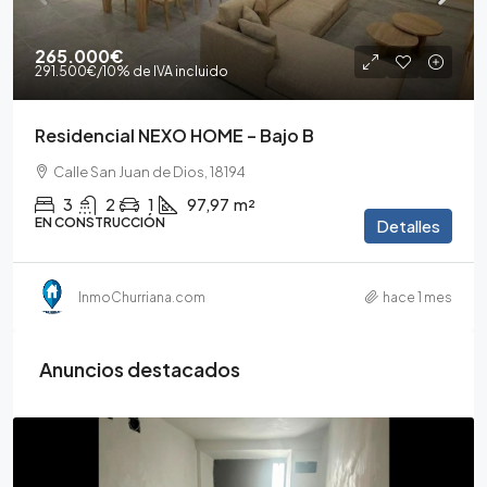
265.000€
291.500€
/10% de IVA incluido
Residencial NEXO HOME – Bajo B
Calle San Juan de Dios, 18194
3
2
1
97,97
m²
EN CONSTRUCCIÓN
Detalles
InmoChurriana.com
hace 1 mes
Anuncios destacados