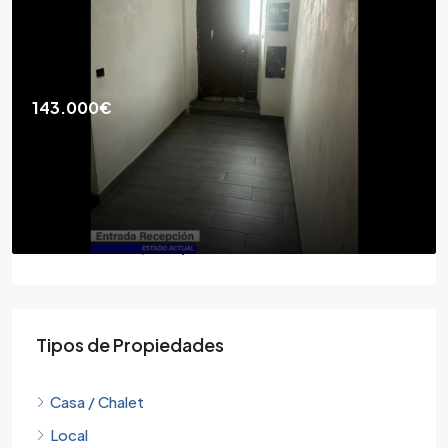
143.000€
Casa de Pueblo 3d para Acabar
Calle Aurora, 18194
3
2
CASAS DE PUEBLO, CASA / CHALET
Tipos de Propiedades
Casa / Chalet
Local