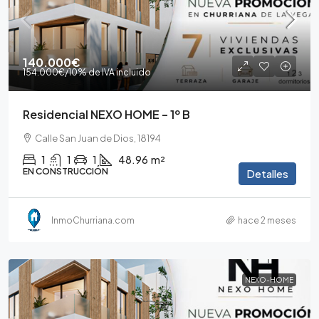
140.000€
154.000€
/10% de IVA incluido
Residencial NEXO HOME – 1º B
Calle San Juan de Dios, 18194
1
1
1
48.96
m²
EN CONSTRUCCIÓN
Detalles
InmoChurriana.com
hace 2 meses
NEXO-HOME