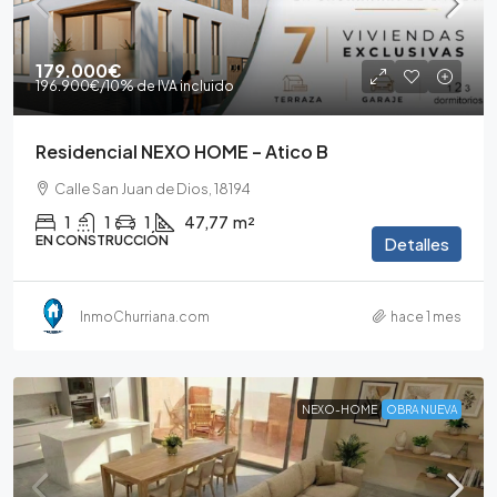
179.000€
196.900€
/10% de IVA incluido
Residencial NEXO HOME – Atico B
Calle San Juan de Dios, 18194
1
1
1
47,77
m²
EN CONSTRUCCIÓN
Detalles
InmoChurriana.com
hace 1 mes
NEXO-HOME
OBRA NUEVA