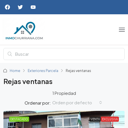
Home
Exteriores Parcela
Rejas ventanas
Rejas ventanas
1 Propiedad
Orden por defecto
Ordenar por:
DESTACADO
VENTA
EXCLUSIVA