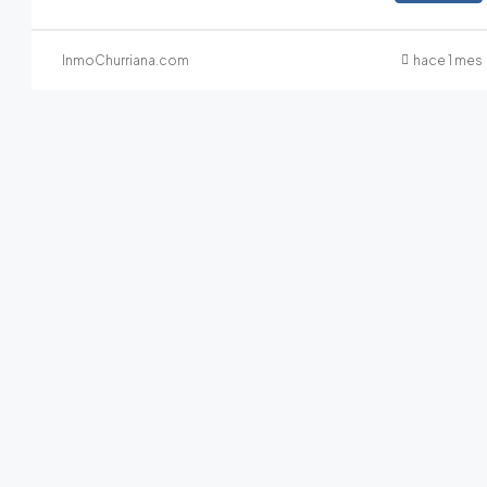
InmoChurriana.com
hace 1 mes