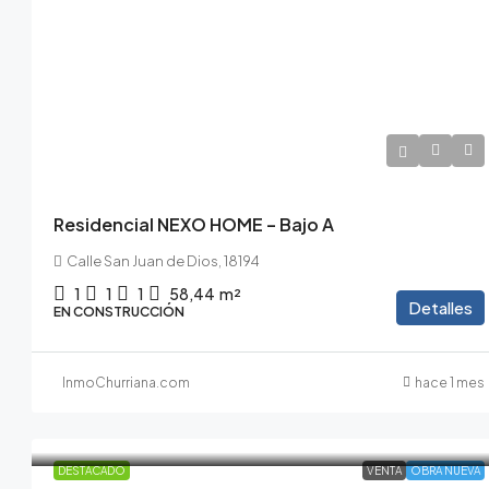
155.000€
170.500€
/10% de IVA incluido
Residencial NEXO HOME – Bajo A
Calle San Juan de Dios, 18194
1
1
1
58,44
m²
Detalles
EN CONSTRUCCIÓN
InmoChurriana.com
hace 1 mes
DESTACADO
VENTA
OBRA NUEVA