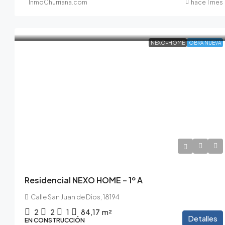
InmoChurriana.com
hace 1 mes
NEXO-HOME
OBRA NUEVA
239.000€
262.900€
/10% de IVA incluido
Residencial NEXO HOME – 1º A
Calle San Juan de Dios, 18194
2
2
1
84,17
m²
Detalles
EN CONSTRUCCIÓN