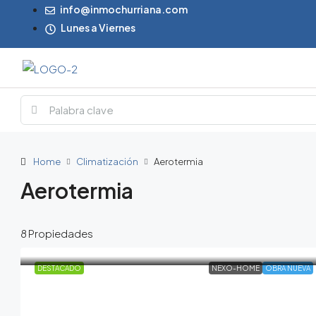
info@inmochurriana.com
Lunes a Viernes
Home
Climatización
Aerotermia
Aerotermia
8 Propiedades
DESTACADO
NEXO-HOME
OBRA NUEVA