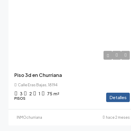
300.000€
0€
Piso 3d en Churriana
Calle Eras Bajas, 18194
3
2
1
75
m²
Detalles
PISOS
INMOchurriana
hace 2 meses