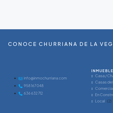
CONOCE CHURRIANA DE LA VE
INMUEBL
Casa / Ch
info@inmochurriana.com
Casas de 
958 167 048
Comercia
636 632 712
En Constr
Local
(2)