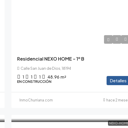
140.000€
154.000€
/10% de IVA incluido
Residencial NEXO HOME – 1º B
Calle San Juan de Dios, 18194
1
1
1
48.96
m²
Detalles
EN CONSTRUCCIÓN
InmoChurriana.com
hace 2 mese
NEXO-HOM