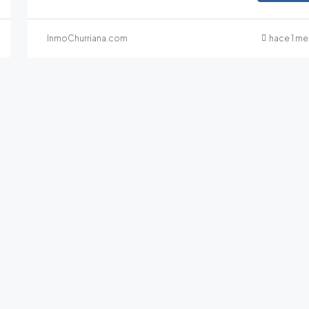
InmoChurriana.com
hace 1 me