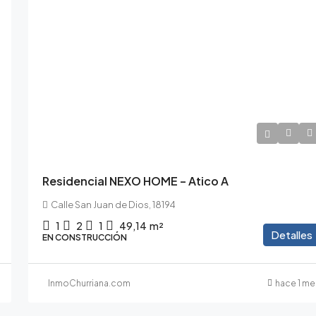
195.000€
214.500€
/10% de IVA incluido
Residencial NEXO HOME – Atico A
Calle San Juan de Dios, 18194
1
2
1
49,14
m²
Detalles
EN CONSTRUCCIÓN
InmoChurriana.com
hace 1 me