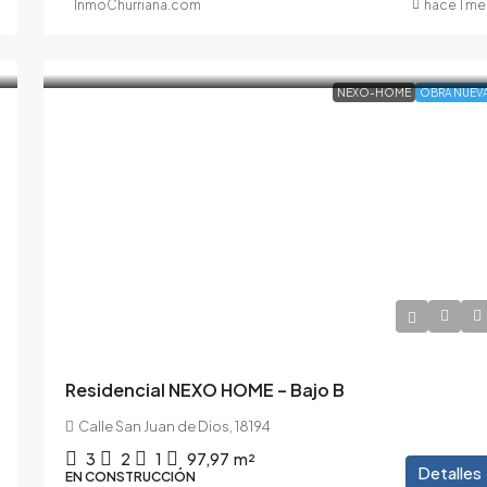
InmoChurriana.com
hace 1 me
NEXO-HOME
OBRA NUEV
265.000€
291.500€
/10% de IVA incluido
Residencial NEXO HOME – Bajo B
Calle San Juan de Dios, 18194
3
2
1
97,97
m²
Detalles
EN CONSTRUCCIÓN