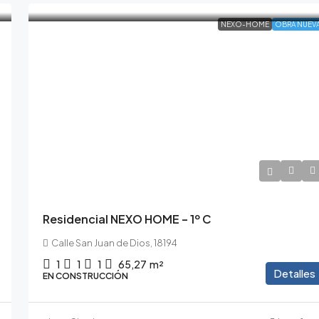
NEXO-HOME
OBRA NUEV
165.000€
181.500€
/10% de IVA incluido
Residencial NEXO HOME – 1º C
Calle San Juan de Dios, 18194
1
1
1
65,27
m²
Detalles
EN CONSTRUCCIÓN