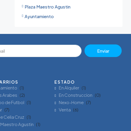
Plaza Maestro Agustin
Ayuntamiento
Enviar
ARRIOS
ESTADO
tamiento
(1)
En Alquiler
(1)
s Arabes
(2)
En Construccion
(0)
o de Futbol
(1)
Nexo-Home
(7)
ar
(7)
Venta
(6)
e Celia Cruz
(1)
 Maestro Agustin
(1)