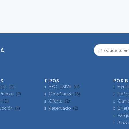
GA
ES
TIPOS
POR B
alet
(2)
EXCLUSIVA
(4)
Ayun
Pueblo
(2)
Obra Nueva
(6)
Baño
l
(0)
Oferta
(2)
Camp
ucción
(7)
Reservado
(2)
El Tej
Parqu
Plaza