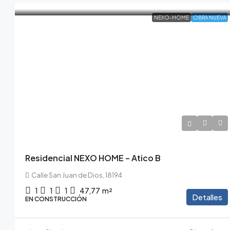
NEXO-HOME
OBRA NUEVA
179.000€
196.900€
/10% de IVA incluido
Residencial NEXO HOME – Atico B
Calle San Juan de Dios, 18194
1
1
1
47,77
m²
Detalles
EN CONSTRUCCIÓN